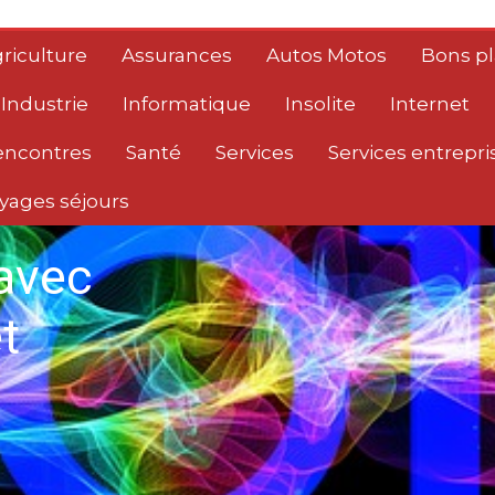
riculture
Assurances
Autos Motos
Bons p
Industrie
Informatique
Insolite
Internet
encontres
Santé
Services
Services entrepri
yages séjours
avec
t