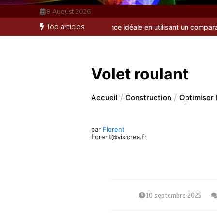
8 August 2026
Top articles
 dénicher l’assurance idéale en utilisant un comparateur efficace ?
Volet roulant
Accueil
Construction
Optimiser 
par
Florent
florent@visicrea.fr
10 septembre 2025