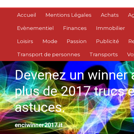
Aller
au
Accueil
Mentions Légales
Achats
Ag
contenu
Evènementiel
Finances
Immobilier
Loisirs
Mode
Passion
Publicité
R
Transport de personnes
Transports
Vo
Devenez un winner 
plus de 2017 trucs e
astuces.
enciwinner2017.it