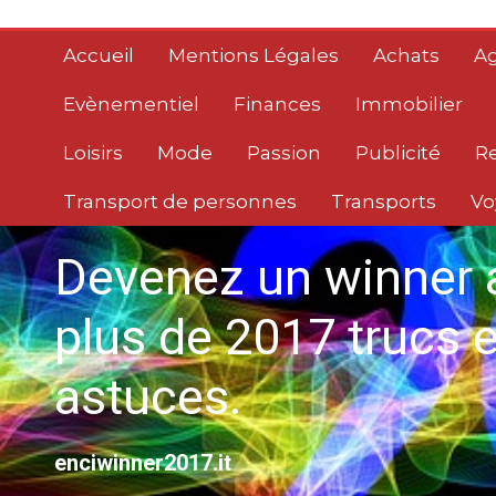
Aller
au
Accueil
Mentions Légales
Achats
Ag
contenu
Evènementiel
Finances
Immobilier
Loisirs
Mode
Passion
Publicité
R
Transport de personnes
Transports
Vo
Devenez un winner 
plus de 2017 trucs e
astuces.
enciwinner2017.it