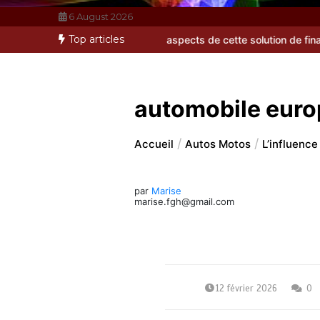
6 August 2026
Top articles
omprendre tous les aspects de cette solution de financement
Cryp
automobile eur
Accueil
Autos Motos
L’influenc
par
Marise
marise.fgh@gmail.com
12 février 2026
0