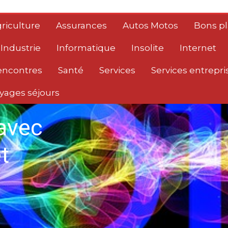
riculture
Assurances
Autos Motos
Bons p
Industrie
Informatique
Insolite
Internet
encontres
Santé
Services
Services entrepri
yages séjours
avec
t