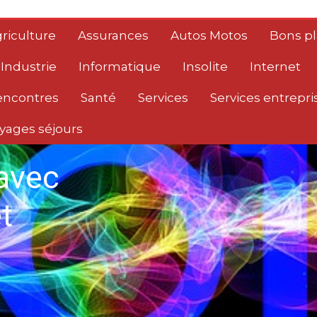
riculture
Assurances
Autos Motos
Bons p
Industrie
Informatique
Insolite
Internet
encontres
Santé
Services
Services entrepri
yages séjours
avec
t