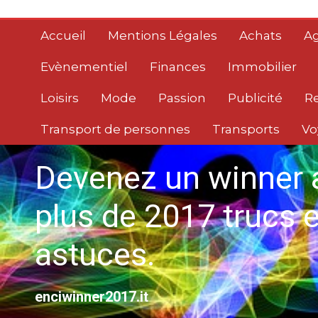
Aller
au
Accueil
Mentions Légales
Achats
Ag
contenu
Evènementiel
Finances
Immobilier
Loisirs
Mode
Passion
Publicité
R
Transport de personnes
Transports
Vo
Devenez un winner 
plus de 2017 trucs e
astuces.
enciwinner2017.it