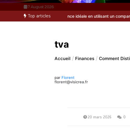
7 August 2026
Top articles
ment dénicher l’assurance idéale en utilisant un comparateur effica
tva
Accueil
Finances
Comment Distin
par
Florent
florent@visicrea.fr
20 mars 2026
0