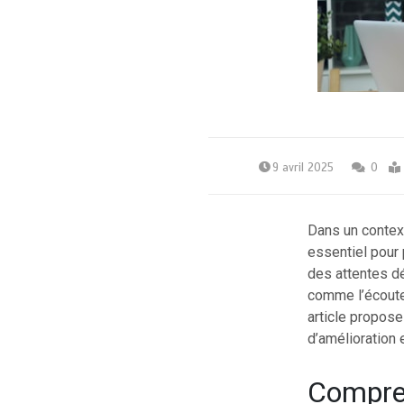
9 avril 2025
0
Dans un context
essentiel pour p
des attentes dé
comme l’écoute,
article propos
d’amélioration e
Compren