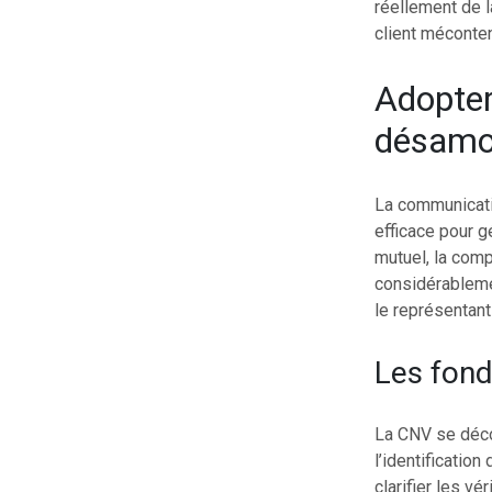
réellement de l
client méconte
Adopter
désamor
La communicati
efficace pour g
mutuel, la comp
considérablemen
le représentant 
Les fond
La CNV se déco
l’identificatio
clarifier les vé