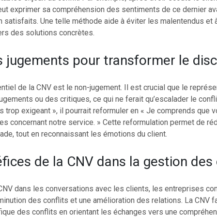
eut exprimer sa compréhension des sentiments de ce dernier avan
 satisfaits. Une telle méthode aide à éviter les malentendus et à
ers des solutions concrètes.
es jugements pour transformer le dis
tiel de la CNV est le non-jugement. Il est crucial que le représe
ugements ou des critiques, ce qui ne ferait qu’escalader le conflit
s trop exigeant », il pourrait reformuler en « Je comprends que
es concernant notre service. » Cette reformulation permet de réd
ade, tout en reconnaissant les émotions du client.
fices de la CNV dans la gestion des 
 CNV dans les conversations avec les clients, les entreprises co
inution des conflits et une amélioration des relations. La CNV f
fique des conflits en orientant les échanges vers une compréhen