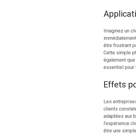
Applicat
Imaginez un cli
immédiatement 
être frustrant p
Cette simple ph
également que l
essentiel pour 
Effets po
Les entreprise
clients constat
adaptées aux be
l’expérience cl
être une simple