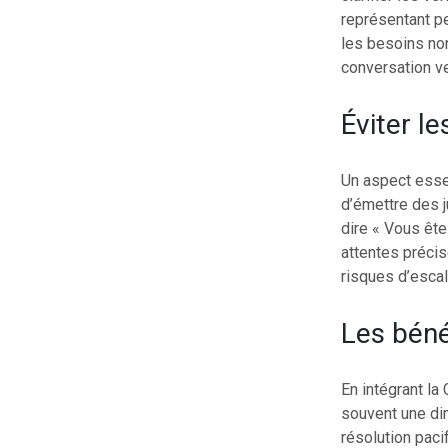
représentant p
les besoins non
conversation v
Éviter l
Un aspect essen
d’émettre des j
dire « Vous ête
attentes précis
risques d’escal
Les béné
En intégrant la
souvent une dim
résolution paci