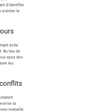
t d’identifier
 orienter la
cours
ntant évite
. Au lieu de
 vous ayez des
uire les
conflits
nstatent
avorise la
sion mutuelle.