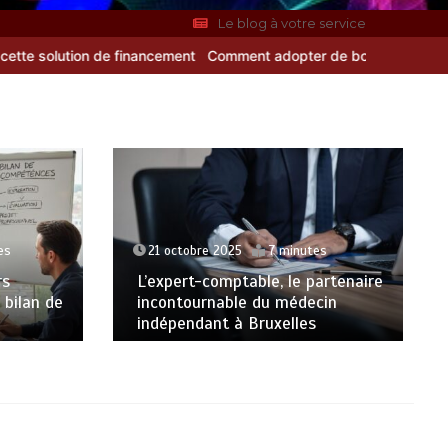
Le blog à votre service
ancement
Comment adopter de bonnes habitudes pour préserver sa 
es
21 octobre 2025
7 minutes
rs
L’expert-comptable, le partenaire
 bilan de
incontournable du médecin
indépendant à Bruxelles