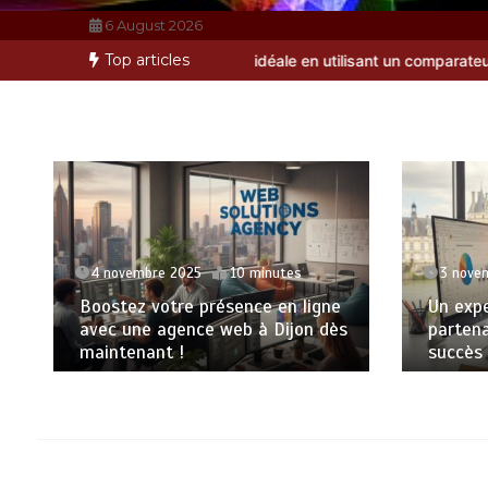
6 August 2026
Top articles
l’assurance idéale en utilisant un comparateur efficace ?
Leasing 
4 novembre 2025
10 minutes
3 nove
Boostez votre présence en ligne
Un expe
avec une agence web à Dijon dès
partena
maintenant !
succès 