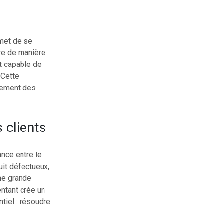
rmet de se
re de manière
t capable de
 Cette
cement des
 clients
nce entre le
duit défectueux,
ne grande
ntant crée un
tiel : résoudre