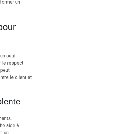
sformer un
pour
un outil
r le respect
 peut
tre le client et
olente
ments,
che aide à
t, un