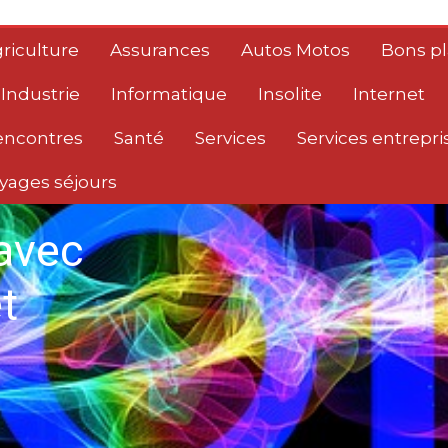
riculture
Assurances
Autos Motos
Bons p
Industrie
Informatique
Insolite
Internet
encontres
Santé
Services
Services entrepri
yages séjours
avec
t