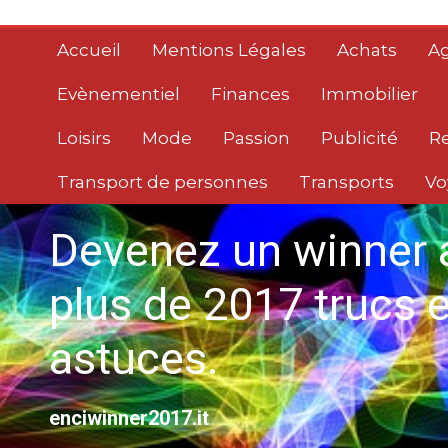
Aller
au
Accueil
Mentions Légales
Achats
Ag
contenu
Evènementiel
Finances
Immobilier
Loisirs
Mode
Passion
Publicité
R
Transport de personnes
Transports
Vo
Devenez un winner 
plus de 2017 trucs e
astuces.
enciwinner2017.it