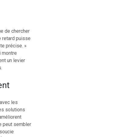
que de chercher
 retard puisse
te précise. »
i montre
nt un levier
.
ent
 avec les
des solutions
améliorent
ge peut sembler
 soucie