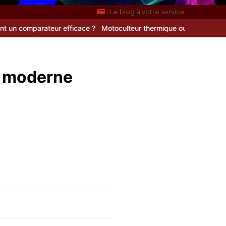
Le blog à votre service
teur efficace ?
Motoculteur thermique ou motobineuse : le guide co
t moderne