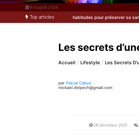
8 August 2026
Top articles
 adopter de bonnes habitudes pour préserver sa santé sur le long
Les secrets d’u
Accueil
Lifestyle
Les Secrets D
par
Pascal Cabus
mickael.delpech@gmail.com
28 décembre 2025