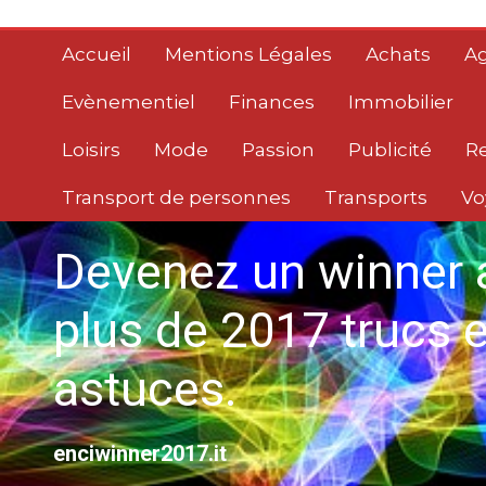
Aller
au
Accueil
Mentions Légales
Achats
Ag
contenu
Evènementiel
Finances
Immobilier
Loisirs
Mode
Passion
Publicité
R
Transport de personnes
Transports
Vo
Devenez un winner 
plus de 2017 trucs e
astuces.
enciwinner2017.it