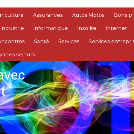
riculture
Assurances
Autos Motos
Bons p
Industrie
Informatique
Insolite
Internet
encontres
Santé
Services
Services entrepri
yages séjours
avec
t