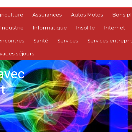
riculture
Assurances
Autos Motos
Bons p
Industrie
Informatique
Insolite
Internet
encontres
Santé
Services
Services entrepri
yages séjours
avec
t