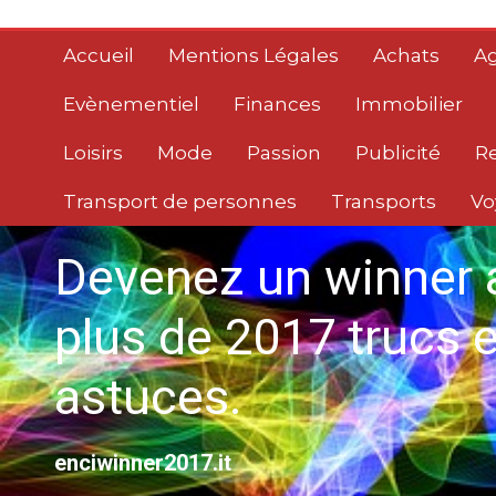
Aller
au
Accueil
Mentions Légales
Achats
Ag
contenu
Evènementiel
Finances
Immobilier
Loisirs
Mode
Passion
Publicité
R
Transport de personnes
Transports
Vo
Devenez un winner 
plus de 2017 trucs e
astuces.
enciwinner2017.it