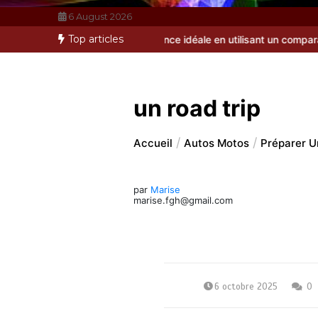
6 August 2026
Top articles
t dénicher l’assurance idéale en utilisant un comparateur efficace 
un road trip
Accueil
Autos Motos
Préparer U
par
Marise
marise.fgh@gmail.com
6 octobre 2025
0