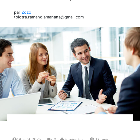
par
Zozo
tolotra.ramandiamanana@gmail.com
19 août 2025
0
6 minutes
12 mois