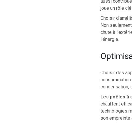
aussi contribue
joue un rôle cl
Choisir d’améli
Non seulement 
chute à l’extéri
l’énergie.
Optimisa
Choisir des ap
consommation d
condensation, 
Les poêles à 
chauffent effic
technologies m
son empreinte c