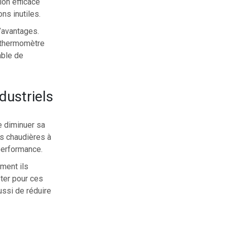
ion efficace
ns inutiles.
d’avantages.
e thermomètre
able de
dustriels
e diminuer sa
s chaudières à
performance.
ment ils
pter pour ces
ssi de réduire