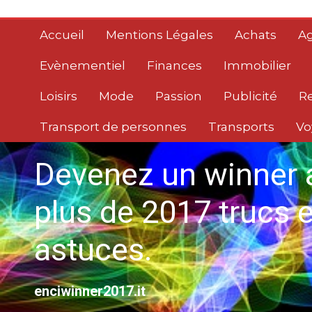
Aller
au
Accueil
Mentions Légales
Achats
Ag
contenu
Evènementiel
Finances
Immobilier
Loisirs
Mode
Passion
Publicité
R
Transport de personnes
Transports
Vo
Devenez un winner 
plus de 2017 trucs e
astuces.
enciwinner2017.it