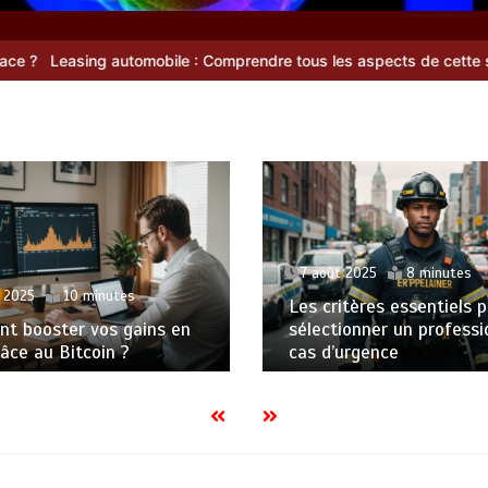
 : Comprendre tous les aspects de cette solution de financement
7 août 2025
8 minutes
 2025
10 minutes
Les critères essentiels 
t booster vos gains en
sélectionner un professi
râce au Bitcoin ?
cas d’urgence