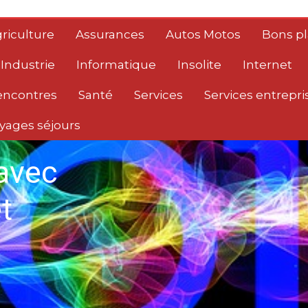
riculture
Assurances
Autos Motos
Bons p
Industrie
Informatique
Insolite
Internet
encontres
Santé
Services
Services entrepri
yages séjours
avec
t