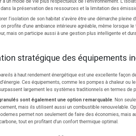
r à un mode de vie plus respectueux de l’environnement. L’isolat
é dans la préservation des ressources et la limitation des émissio
orer l’isolation de son habitat s’avère être une démarche pleine 
on profite d’une ambiance intérieure agréable, même lorsque l
eur, mais on participe aussi à une gestion plus intelligente et dur
tion stratégique des équipements in
pareils à haut rendement énergétique est une excellente façon d
’énergie. Ces équipements, comme les pompes à chaleur ou le
surpassent largement les systèmes traditionnels en termes de 
granulés sont également une option remarquable
. Non seule
acement, mais ils utilisent aussi un combustible renouvelable. O
odernes permet non seulement de faire des économies, mais au
arbone, tout en profitant d’un confort thermique optimal.