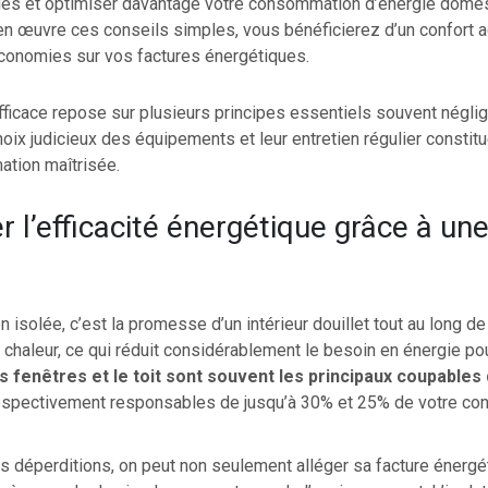
ues et optimiser davantage votre consommation d’énergie dome
 en œuvre ces conseils simples, vous bénéficierez d’un confort a
économies sur vos factures énergétiques.
ficace repose sur plusieurs principes essentiels souvent négligé
hoix judicieux des équipements et leur entretien régulier constit
tion maîtrisée.
r l’efficacité énergétique grâce à un
 isolée, c’est la promesse d’un intérieur douillet tout au long de 
a chaleur, ce qui réduit considérablement le besoin en énergie po
s fenêtres et le toit sont souvent les principaux coupables
respectivement responsables de jusqu’à 30% et 25% de votre c
s déperditions, on peut non seulement alléger sa facture énergé