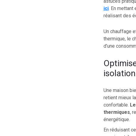
astuces pratiq
ici
. En mettant
réalisant des 
Un chauffage ef
thermique, le c
d’une consomma
Optimise
isolation
Une maison bien
retient mieux l
confortable.
Le
thermiques
, 
énergétique.
En réduisant ce