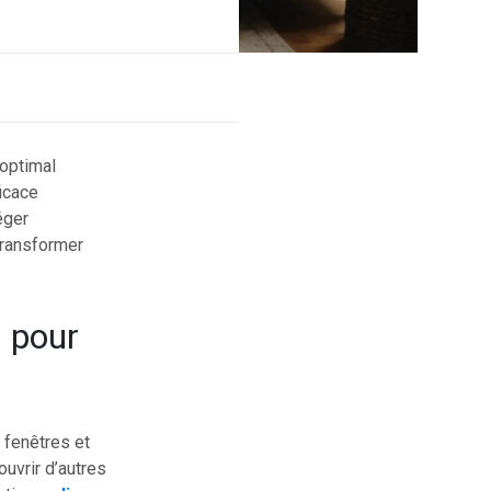
optimal
icace
éger
ransformer
s pour
 fenêtres et
uvrir d’autres