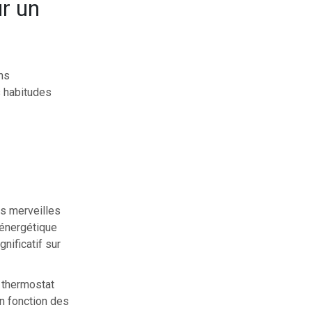
r un
ns
s habitudes
es merveilles
 énergétique
nificatif sur
n thermostat
n fonction des