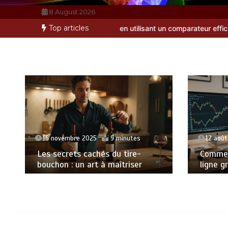
8 August 2026
Top articles
e idéale en utilisant un comparateur efficace ?
Leasing automobile
16 novembre 2025
9 minutes
12 août
Les secrets cachés du tire-
Commen
bouchon : un art à maîtriser
ligne g