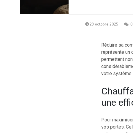
29 octobre 2025
0
Réduire sa con
représente un 
permettent non
considérableme
votre système 
Chauffa
une eff
Pour maximiser 
vos portes. Cel