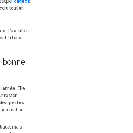
stique,
cliquez
ccru tout en
s. L’isolation
uent la base
e bonne
l’année. Elle
ur rester
 des pertes
onsommation
tique, mais