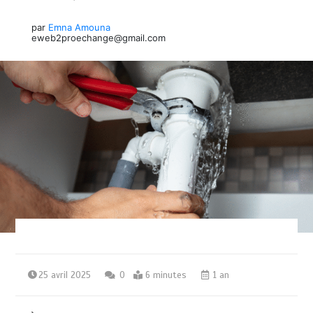
par
Emna Amouna
eweb2proechange@gmail.com
25 avril 2025
0
6 minutes
1 an