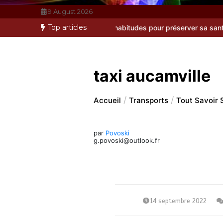
9 August 2026
Top articles
adopter de bonnes habitudes pour préserver sa santé sur le long 
taxi aucamville
Accueil
Transports
Tout Savoir 
par
Povoski
g.povoski@outlook.fr
14 septembre 2022