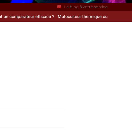
Le blog à votre service
eur efficace ?
Motoculteur thermique ou motobineuse : le guide com