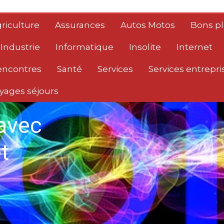
riculture
Assurances
Autos Motos
Bons p
Industrie
Informatique
Insolite
Internet
encontres
Santé
Services
Services entrepri
yages séjours
avec
t