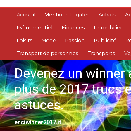
Aller
au
Accueil
Mentions Légales
Achats
Ag
contenu
Evènementiel
Finances
Immobilier
Loisirs
Mode
Passion
Publicité
R
Transport de personnes
Transports
Vo
Devenez un winner 
plus de 2017 trucs e
astuces.
enciwinner2017.it